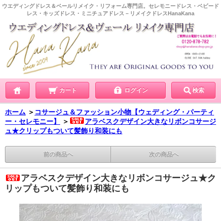
ウエディングドレス＆ベールリメイク・リフォーム専門店。セレモニードレス・ベビード
レス・キッズドレス・ミニチュアドレス－リメイクドレスHanaKana
カート
ログイン
検索
ホーム
＞
コサージュ＆ファッション小物【ウェディング・パーティ
ー・セレモニー】
＞
アラベスクデザイン大きなリボンコサージ
ュ★クリップもついて髪飾り和装にも
前の商品へ
次の商品へ
アラベスクデザイン大きなリボンコサージュ★ク
リップもついて髪飾り和装にも