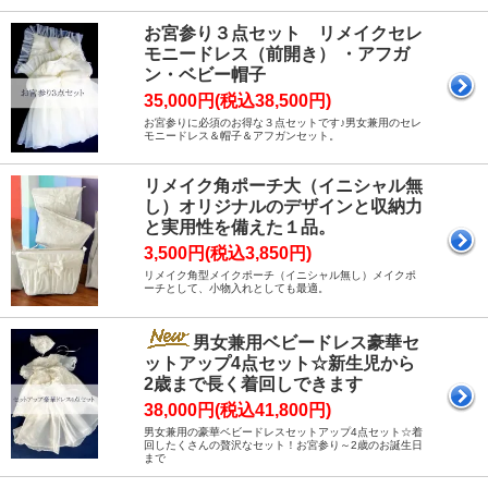
お宮参り３点セット リメイクセレ
モニードレス（前開き） ・アフガ
ン・ベビー帽子
35,000円(税込38,500円)
お宮参りに必須のお得な３点セットです♪男女兼用のセレ
モニードレス＆帽子＆アフガンセット。
リメイク角ポーチ大（イニシャル無
し）オリジナルのデザインと収納力
と実用性を備えた１品。
3,500円(税込3,850円)
リメイク角型メイクポーチ（イニシャル無し）メイクポ
ーチとして、小物入れとしても最適。
男女兼用ベビードレス豪華セ
ットアップ4点セット☆新生児から
2歳まで長く着回しできます
38,000円(税込41,800円)
男女兼用の豪華ベビードレスセットアップ4点セット☆着
回したくさんの贅沢なセット！お宮参り～2歳のお誕生日
まで