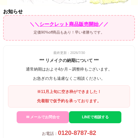
お知らせ
＼＼
シークレット商品販売開始
／／
定価90%off商品もあり！早い者勝ちです。
最終更新：2026/7/30
*** リメイクの納期について ***
通常納期はおよそ4か月～調整枠もございます。
お急ぎの方も遠慮なくご相談ください。
※11月上旬に空き枠ができました！
先着順で仮予約を承っております。
✉ メールでお問合せ
LINEで相談する
0120-8787-82
お電話：