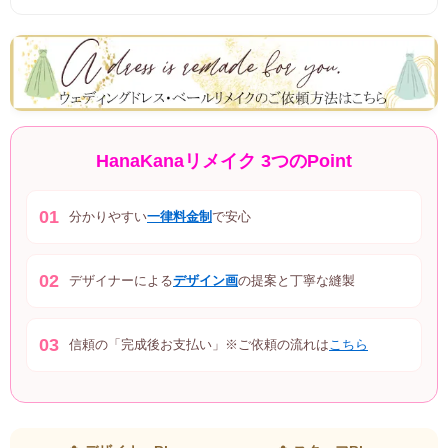
HanaKanaリメイク 3つのPoint
01
分かりやすい
一律料金制
で安心
02
デザイナーによる
デザイン画
の提案と丁寧な縫製
03
信頼の「完成後お支払い」※ご依頼の流れは
こちら