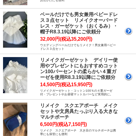
お出かけにも便利
ベールだけでも男女兼用ベビードレ
ス３点セット リメイクオーバード
レス・ガーゼケット（おくるみ）・
帽子R8.3.19以降にご依頼分
32,000円(税込35,200円)
ウエディングベールだけでもリメイク！男女兼用ベビー
ドレス３点セット
リメイクガーゼケット デイリー使
用やプレゼントにもおすすめコット
ン100パーセントの柔らかい４重ガ
ーゼを使用R8.3.19以降にご依頼分
14,500円(税込15,950円)
リメイクガーゼケット・コットン100％の４重ガーゼ
付・プレゼントやお昼寝マットカバーなど実用的に。
リメイク スクエアポーチ メイク
セットや文房具たっぷり入る大きな
マルチポーチ
6,500円(税込7,150円)
リメイク スクエアポーチ 大き目のマルチポーチは携
帯にも保管にも便利