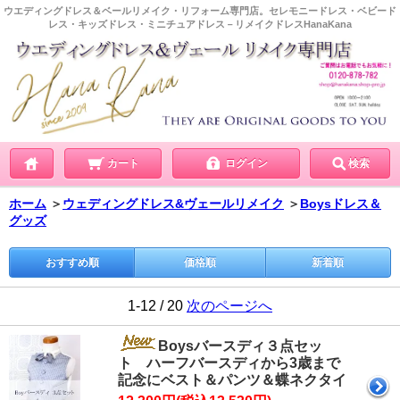
ウエディングドレス＆ベールリメイク・リフォーム専門店。セレモニードレス・ベビード
レス・キッズドレス・ミニチュアドレス－リメイクドレスHanaKana
カート
ログイン
検索
ホーム
＞
ウェディングドレス&ヴェールリメイク
＞
Boysドレス＆
グッズ
おすすめ順
価格順
新着順
1-12 / 20
次のページへ
Boysバースディ３点セッ
ト ハーフバースディから3歳まで
記念にベスト＆パンツ＆蝶ネクタイ