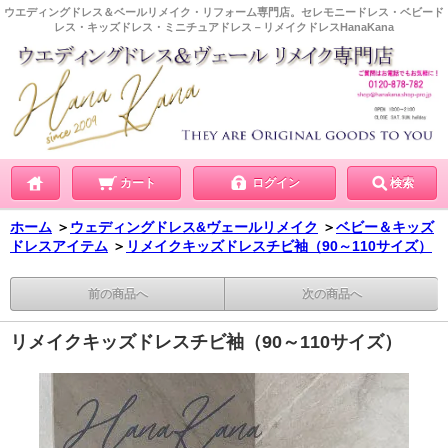
ウエディングドレス＆ベールリメイク・リフォーム専門店。セレモニードレス・ベビード
レス・キッズドレス・ミニチュアドレス－リメイクドレスHanaKana
カート
ログイン
検索
ホーム
＞
ウェディングドレス&ヴェールリメイク
＞
ベビー＆キッズ
ドレスアイテム
＞
リメイクキッズドレスチビ袖（90～110サイズ）
前の商品へ
次の商品へ
リメイクキッズドレスチビ袖（90～110サイズ）