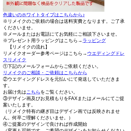
色違いのホワイトタイプはこちらから♪
※リメイクのご依頼の場合は送料実費となります。ご了承
くださいませ。
※メールまたはお電話にてお気軽にご相談下さいませ。
※プレゼント用ラッピングはこちら→
ラッピング
【リメイクの流れ】
リメイクオーダー参考ページはこちら→
ウエディングドレ
スリメイク
①下記のメールフォームからご依頼ください。
リメイクのご相談・ご依頼はこちらから
②ウエディングドレスを元払いにて発送していただきま
す。
お届け先は
こちら
をご覧ください。
③デザイン画及びお見積もりをFAXまたはメールにてご提
案いたします。
（リメイク特有の継ぎ目はデザイン画では反映されませ
ん。何卒ご理解くださいませ。）
④ご提案のデザインで良ければ作成開始
（変更も可能です。ご希望のデザインをお知らせください