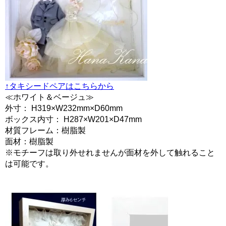
↑タキシードペアはこちらから
≪ホワイト＆ベージュ≫
外寸： H319×W232mm×D60mm
ボックス内寸： H287×W201×D47mm
材質フレーム：樹脂製
面材：樹脂製
※モチーフは取り外せれませんが面材を外して触れること
は可能です。