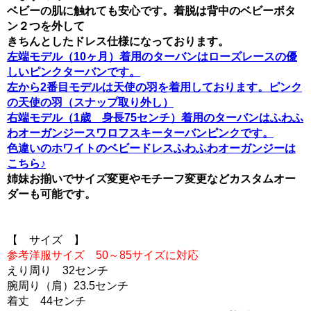
ベビーの肌に触れても安心です。着脱は背中のベビーボタ
ン２つを外して
きちんとしたドレス仕様になっております。
左端モデル（10ヶ月）着用のターバンはローズレースの優
しいピンクターバンです。
左から2番目モデルは天使の羽を着用しております。ピンク
の天使の羽（スナップ取り外し）
右端モデル（1歳 身長75センチ）着用のターバンはふわふ
わオーガンジースワロフスキーターバンピンクです。
色違いのホワイトのベビードレスふわふわオーガンジーは
こちら♪
姉妹お揃いでサイズ変更やモチーフ変更などカスタムオー
ダーも可能です。
【 サイズ 】
参考洋服サイズ 50～85サイズに対応
えり周り 32センチ
腕周り（肩）23.5センチ
着丈 44センチ