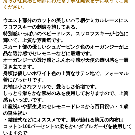
滑らかな質感と細部にわたる丁寧な縫製を手に取ってご覧
ください。
ウエスト部分のカットの美しいバラ柄ケミカルレースにス
ワロフスキーの刺繍を施してある、
特別感いっぱいのベビードレス。スワロフスキーが七色に
輝いて、上質な雰囲気です。
スカート部の優しいシュガーピンク色のオーガンジーが上
品な透け感でセレモニーなどに最適です。
オーガンジーの透け感とふんわり感が天使の透明感を一層
引き立てます。
身頃は優しいホワイト色の上質なサテン地で、フォーマル
着にぴったりです。
お袖は小さなフリルで、愛らしさ倍増です。
しっとり滑らかな素材のみを使用しておりますので、上質
感もいっぱいです。
出産祝いや新生児のセレモニードレスから百日祝い・１歳
の誕生祝い
・結婚式などにオススメです。肌が触れる胸元の内布は
コットン100パーセントの柔らかいダブルガーゼを使用して
いますので