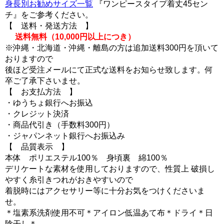
身長別お勧めサイズ一覧
『ワンピースタイプ着丈45セン
チ』をご参考ください。
【 送料・発送方法 】
送料無料（10,000円以上につき）
※沖縄・北海道・沖縄・離島の方は追加送料300円を頂いて
おりますので
後ほど受注メールにて正式な送料をお知らせ致します。何
卒ご了承下さいませ。
【 お支払方法 】
・ゆうちょ銀行へお振込
・クレジット決済
・商品代引き（手数料300円）
・ジャパンネット銀行へお振込み
【 品質表示 】
本体 ポリエステル100％ 身頃裏 綿100％
デリケートな素材を使用しておりますので、性質上 破損し
やすく糸引きつれがおきやすいので
着脱時にはアクセサリー等に十分お気をつけくださいま
せ。
＊塩素系洗剤使用不可＊アイロン低温あて布＊ドライ＊日
陰干し＊